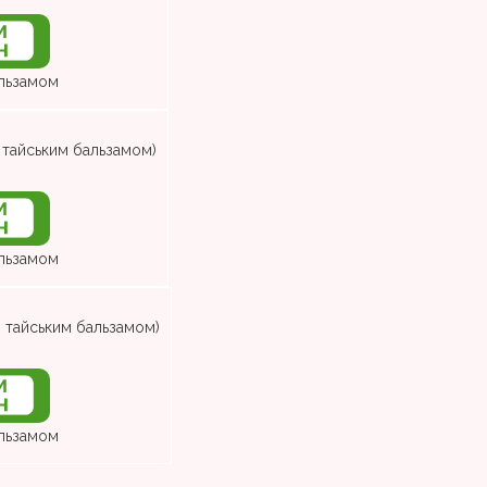
альзамом
з тайським бальзамом)
альзамом
з тайським бальзамом)
альзамом