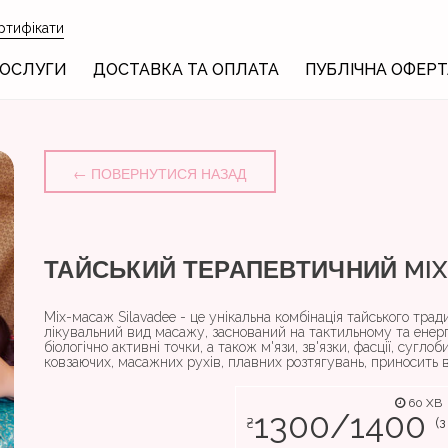
ртифікати
ОСЛУГИ
ДОСТАВКА ТА ОПЛАТА
ПУБЛІЧНА ОФЕРТ
← ПОВЕРНУТИСЯ НАЗАД
ТАЙСЬКИЙ ТЕРАПЕВТИЧНИЙ MIX
Mix-масаж Silavadee - це унікальна комбінація тайського трад
лікувальний вид масажу, заснований на тактильному та енерг
біологічно активні точки, а також м'язи, зв'язки, фасції, сугло
ковзаючих, масажних рухів, плавних розтягувань, приносить 
60 ХВ
1300/1400
₴
(