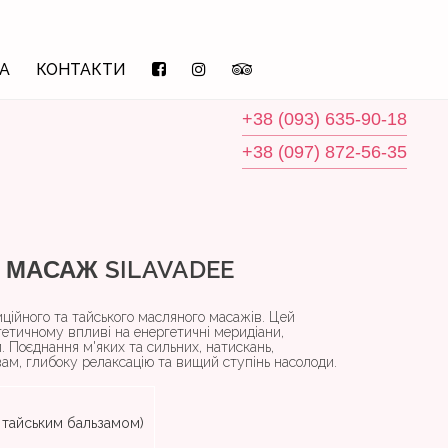
А
КОНТАКТИ
+38 (093) 635-90-18
+38 (097) 872-56-35
 МАСАЖ SILAVADEE
иційного та тайського масляного масажів. Цей
етичному впливі на енергетичні меридіани,
би. Поєднання м'яких та сильних, натискань,
вам, глибоку релаксацію та вищий ступінь насолоди.
з тайським бальзамом)