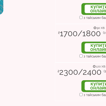
з тайським б
90 ХВ
1700/1800
₴
(
з тайським б
120 ХВ
2300/2400
₴
(
з тайським б